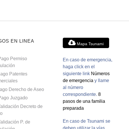
GOS EN LINEA
Mapa Tsunami
Pago Permiso
En caso de emergencia,
culación
haga click en el
siguiente link
Números
ago Patentes
de emergencia
y llame
erciales
al número
ago Derecho de Aseo
correspondiente.
8
Pago Juzgado
pasos de una familia
alidación Decreto de
preparada
o
En caso de Tsunami se
alidación P. de
deben utilizar la vías
culación