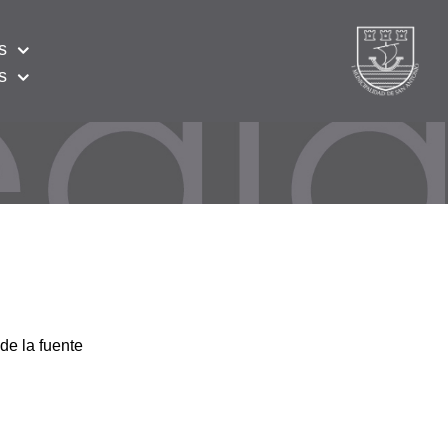
s
s
de la fuente