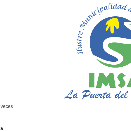
veces
ba