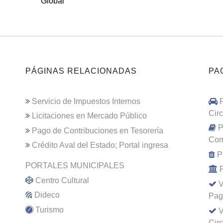
Global
PÁGINAS RELACIONADAS
PA
Servicio de Impuestos Internos
Cir
Licitaciones en Mercado Público
P
Pago de Contribuciones en Tesorería
Com
Crédito Aval del Estado; Portal ingresa
P
PORTALES MUNICIPALES
Centro Cultural
V
Dideco
Pag
Turismo
V
Cir