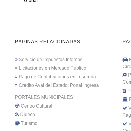
Global
PÁGINAS RELACIONADAS
PA
Servicio de Impuestos Internos
Cir
Licitaciones en Mercado Público
P
Pago de Contribuciones en Tesorería
Com
Crédito Aval del Estado; Portal ingresa
P
PORTALES MUNICIPALES
Centro Cultural
V
Dideco
Pag
Turismo
V
Cir