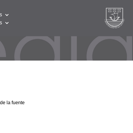
s
s
de la fuente