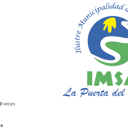
9
veces
ba