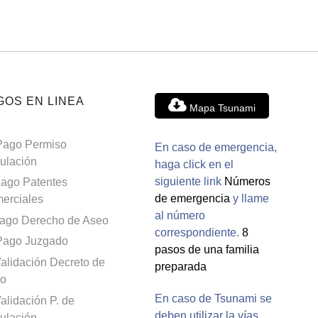
GOS EN LINEA
Mapa Tsunami
Pago Permiso
En caso de emergencia,
culación
haga click en el
siguiente link
Números
ago Patentes
de emergencia
y llame
erciales
al número
ago Derecho de Aseo
correspondiente.
8
Pago Juzgado
pasos de una familia
alidación Decreto de
preparada
o
En caso de Tsunami se
alidación P. de
deben utilizar la vías
culación