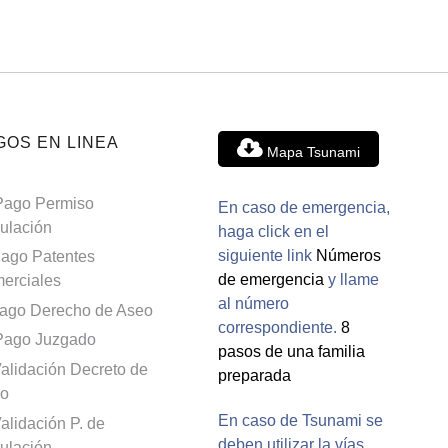
GOS EN LINEA
Mapa Tsunami
Pago Permiso
En caso de emergencia,
culación
haga click en el
siguiente link
Números
ago Patentes
de emergencia
y llame
erciales
al número
ago Derecho de Aseo
correspondiente.
8
Pago Juzgado
pasos de una familia
alidación Decreto de
preparada
o
En caso de Tsunami se
alidación P. de
deben utilizar la vías
culación