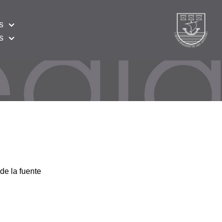
s
s
de la fuente