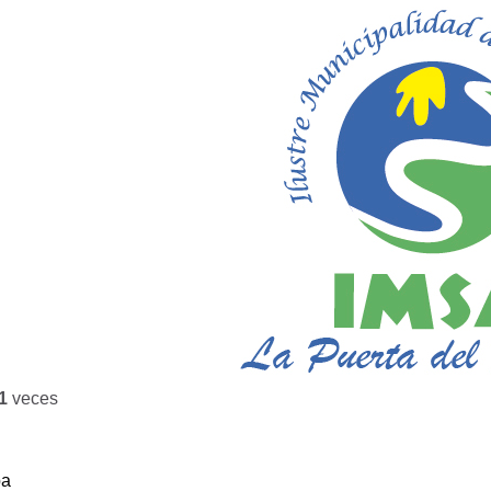
1
veces
ba