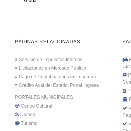
Global
PÁGINAS RELACIONADAS
PA
Servicio de Impuestos Internos
Cir
Licitaciones en Mercado Público
P
Pago de Contribuciones en Tesorería
Com
Crédito Aval del Estado; Portal ingresa
P
PORTALES MUNICIPALES
Centro Cultural
V
Dideco
Pag
Turismo
V
Cir