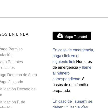
GOS EN LINEA
Mapa Tsunami
Pago Permiso
En caso de emergencia,
culación
haga click en el
siguiente link
Números
ago Patentes
de emergencia
y llame
erciales
al número
ago Derecho de Aseo
correspondiente.
8
Pago Juzgado
pasos de una familia
alidación Decreto de
preparada
o
En caso de Tsunami se
alidación P. de
deben utilizar la vías
culación