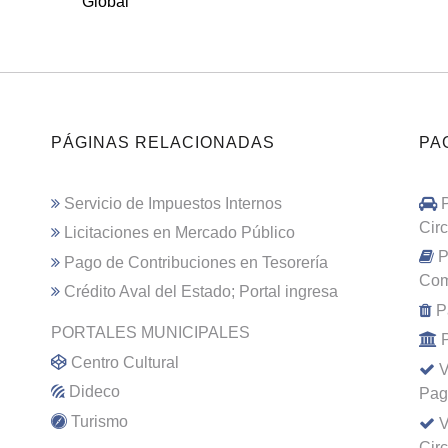
Global
PÁGINAS RELACIONADAS
PA
Servicio de Impuestos Internos
Cir
Licitaciones en Mercado Público
P
Pago de Contribuciones en Tesorería
Com
Crédito Aval del Estado; Portal ingresa
P
PORTALES MUNICIPALES
Centro Cultural
V
Dideco
Pag
Turismo
V
Cir