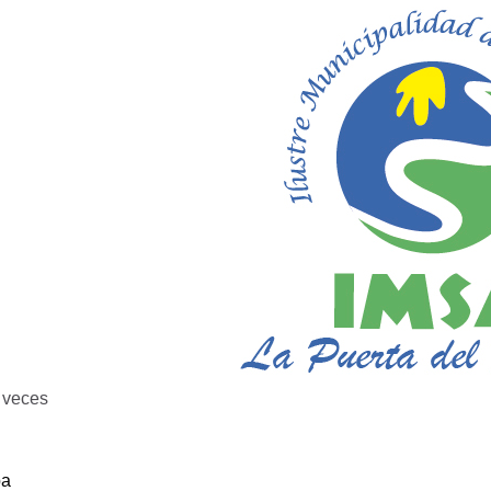
veces
ba