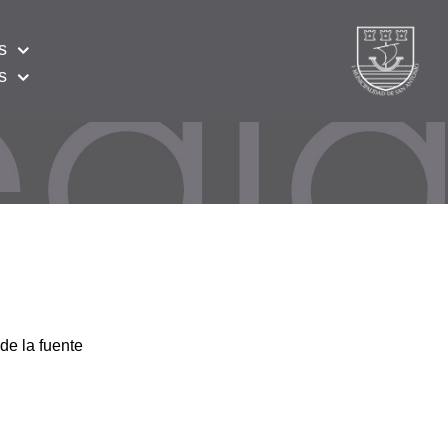
s
s
de la fuente