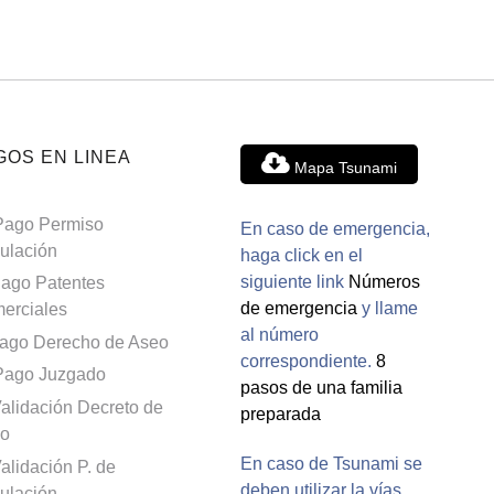
GOS EN LINEA
Mapa Tsunami
Pago Permiso
En caso de emergencia,
culación
haga click en el
siguiente link
Números
ago Patentes
de emergencia
y llame
erciales
al número
ago Derecho de Aseo
correspondiente.
8
Pago Juzgado
pasos de una familia
alidación Decreto de
preparada
o
En caso de Tsunami se
alidación P. de
deben utilizar la vías
culación