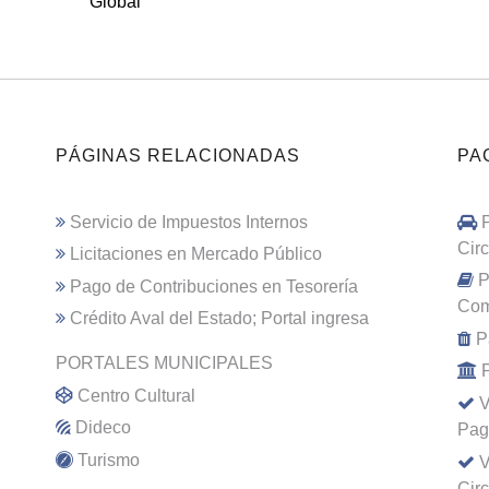
Global
PÁGINAS RELACIONADAS
PA
Servicio de Impuestos Internos
Cir
Licitaciones en Mercado Público
P
Pago de Contribuciones en Tesorería
Com
Crédito Aval del Estado; Portal ingresa
P
PORTALES MUNICIPALES
Centro Cultural
V
Dideco
Pag
Turismo
V
Cir