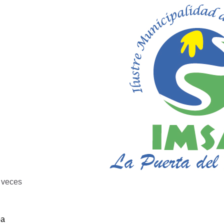
veces
ba