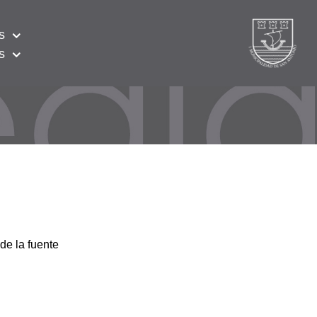
s
s
de la fuente