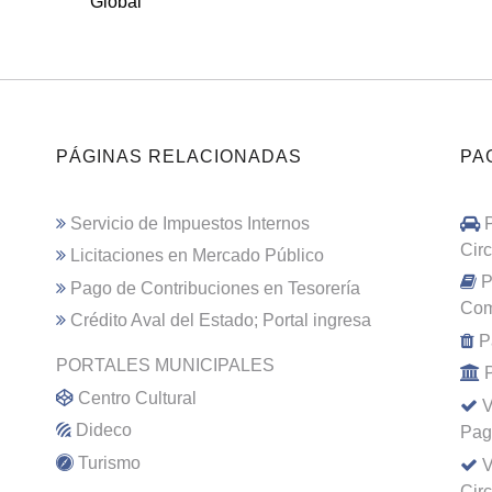
Global
PÁGINAS RELACIONADAS
PA
Servicio de Impuestos Internos
Cir
Licitaciones en Mercado Público
P
Pago de Contribuciones en Tesorería
Com
Crédito Aval del Estado; Portal ingresa
P
PORTALES MUNICIPALES
Centro Cultural
V
Dideco
Pag
Turismo
V
Cir