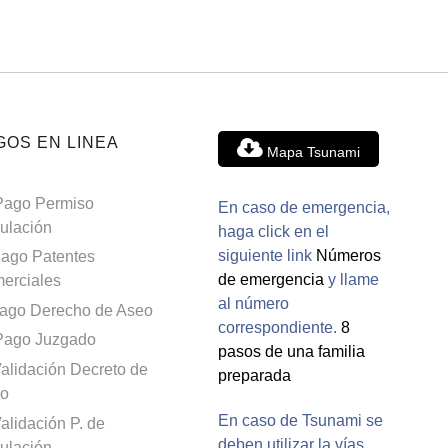
GOS EN LINEA
Mapa Tsunami
Pago Permiso
En caso de emergencia,
culación
haga click en el
siguiente link
Números
ago Patentes
de emergencia
y llame
erciales
al número
ago Derecho de Aseo
correspondiente.
8
Pago Juzgado
pasos de una familia
alidación Decreto de
preparada
o
En caso de Tsunami se
alidación P. de
deben utilizar la vías
culación