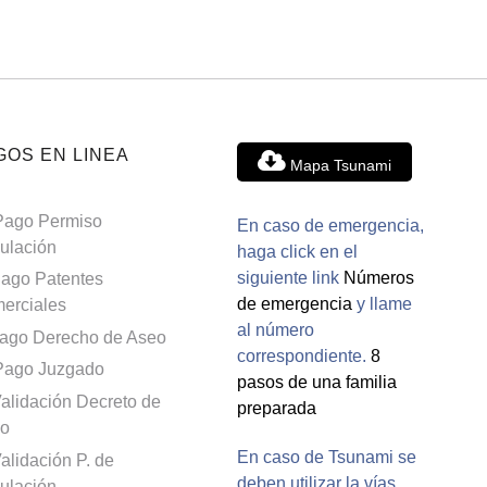
GOS EN LINEA
Mapa Tsunami
Pago Permiso
En caso de emergencia,
culación
haga click en el
siguiente link
Números
ago Patentes
de emergencia
y llame
erciales
al número
ago Derecho de Aseo
correspondiente.
8
Pago Juzgado
pasos de una familia
alidación Decreto de
preparada
o
En caso de Tsunami se
alidación P. de
deben utilizar la vías
culación