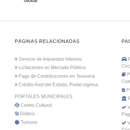
Global
PÁGINAS RELACIONADAS
PA
Servicio de Impuestos Internos
Cir
Licitaciones en Mercado Público
P
Pago de Contribuciones en Tesorería
Com
Crédito Aval del Estado; Portal ingresa
P
PORTALES MUNICIPALES
Centro Cultural
V
Dideco
Pag
Turismo
V
Cir