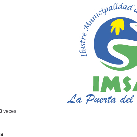
3
veces
ba