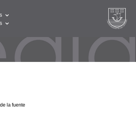
s
s
de la fuente