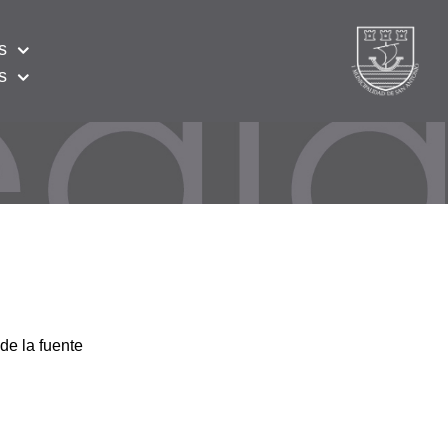
s
s
de la fuente