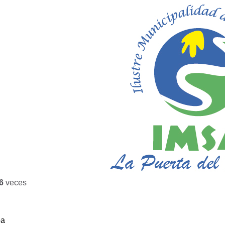
6
veces
ba