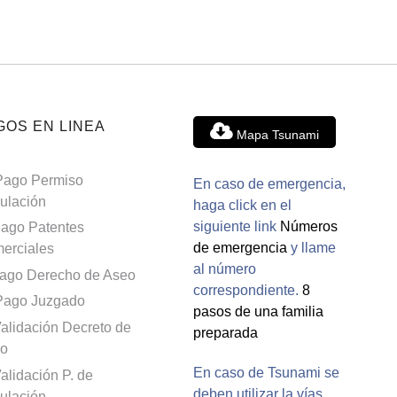
GOS EN LINEA
Mapa Tsunami
Pago Permiso
En caso de emergencia,
culación
haga click en el
siguiente link
Números
ago Patentes
de emergencia
y llame
erciales
al número
ago Derecho de Aseo
correspondiente.
8
Pago Juzgado
pasos de una familia
alidación Decreto de
preparada
o
En caso de Tsunami se
alidación P. de
deben utilizar la vías
culación