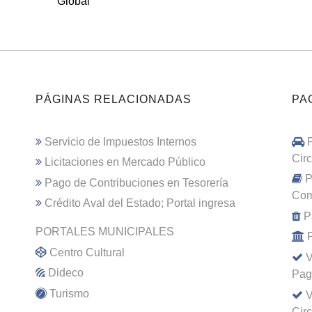
Global
PÁGINAS RELACIONADAS
PA
Servicio de Impuestos Internos
Cir
Licitaciones en Mercado Público
P
Pago de Contribuciones en Tesorería
Com
Crédito Aval del Estado; Portal ingresa
P
PORTALES MUNICIPALES
Centro Cultural
V
Dideco
Pag
Turismo
V
Cir