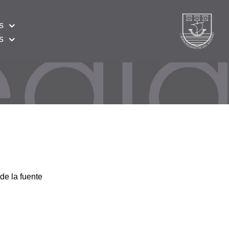
s
s
de la fuente