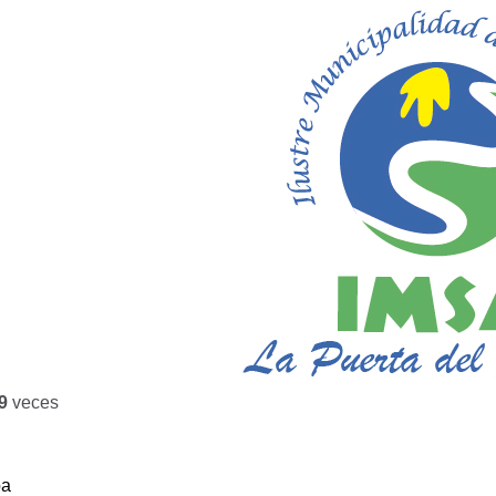
9
veces
ba