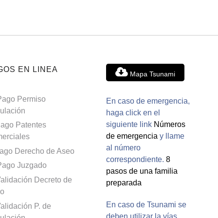
GOS EN LINEA
Mapa Tsunami
Pago Permiso
En caso de emergencia,
culación
haga click en el
siguiente link
Números
ago Patentes
de emergencia
y llame
erciales
al número
ago Derecho de Aseo
correspondiente.
8
Pago Juzgado
pasos de una familia
alidación Decreto de
preparada
o
En caso de Tsunami se
alidación P. de
deben utilizar la vías
culación