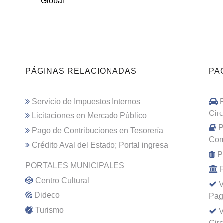
Global
PÁGINAS RELACIONADAS
PA
Servicio de Impuestos Internos
Cir
Licitaciones en Mercado Público
P
Pago de Contribuciones en Tesorería
Com
Crédito Aval del Estado; Portal ingresa
P
PORTALES MUNICIPALES
Centro Cultural
V
Dideco
Pag
Turismo
V
Cir