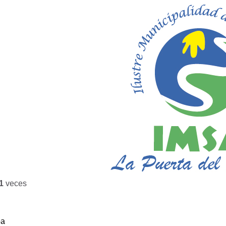
1
veces
ba