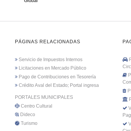
Global
PÁGINAS RELACIONADAS
PA
Servicio de Impuestos Internos
Cir
Licitaciones en Mercado Público
P
Pago de Contribuciones en Tesorería
Com
Crédito Aval del Estado; Portal ingresa
P
PORTALES MUNICIPALES
Centro Cultural
V
Dideco
Pag
Turismo
V
Cir