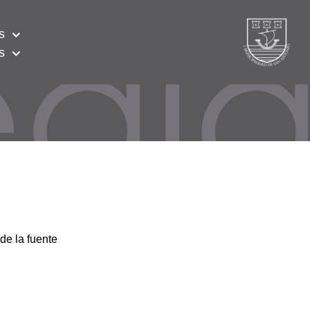
s
s
de la fuente