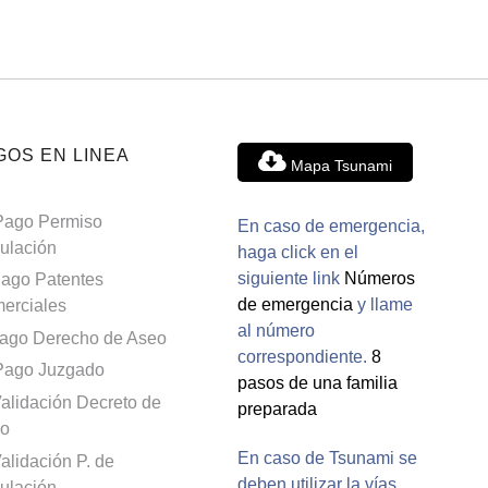
GOS EN LINEA
Mapa Tsunami
Pago Permiso
En caso de emergencia,
culación
haga click en el
siguiente link
Números
ago Patentes
de emergencia
y llame
erciales
al número
ago Derecho de Aseo
correspondiente.
8
Pago Juzgado
pasos de una familia
alidación Decreto de
preparada
o
En caso de Tsunami se
alidación P. de
deben utilizar la vías
culación