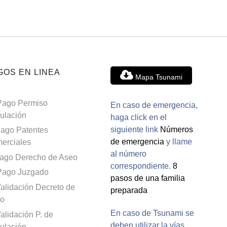
GOS EN LINEA
Mapa Tsunami
Pago Permiso
En caso de emergencia,
culación
haga click en el
siguiente link
Números
ago Patentes
de emergencia
y llame
erciales
al número
ago Derecho de Aseo
correspondiente.
8
Pago Juzgado
pasos de una familia
alidación Decreto de
preparada
o
En caso de Tsunami se
alidación P. de
deben utilizar la vías
culación