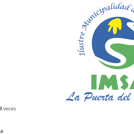
8
veces
ba