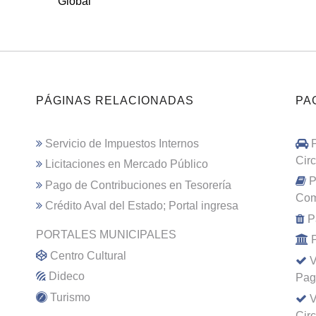
Global
PÁGINAS RELACIONADAS
PA
Servicio de Impuestos Internos
Cir
Licitaciones en Mercado Público
P
Pago de Contribuciones en Tesorería
Com
Crédito Aval del Estado; Portal ingresa
P
PORTALES MUNICIPALES
Centro Cultural
V
Dideco
Pag
Turismo
V
Cir