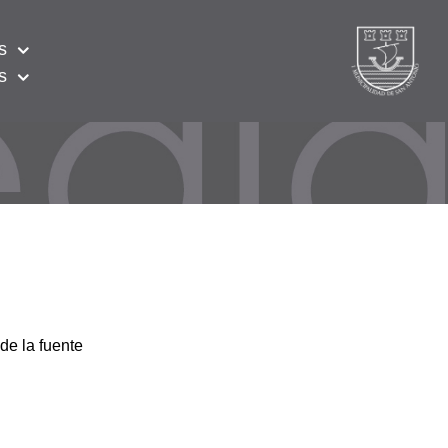
s
s
de la fuente