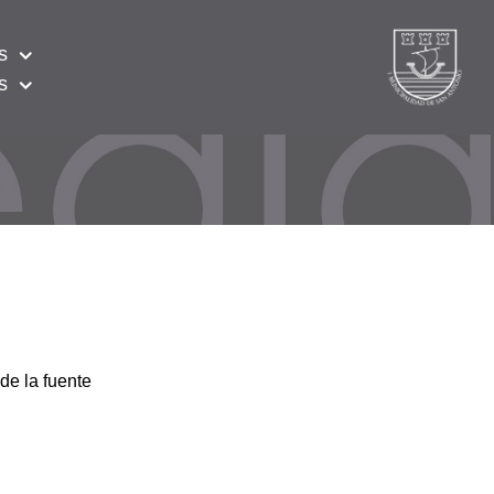
s
s
de la fuente