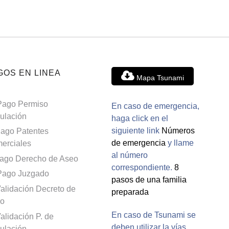
GOS EN LINEA
Mapa Tsunami
Pago Permiso
En caso de emergencia,
culación
haga click en el
siguiente link
Números
ago Patentes
de emergencia
y llame
erciales
al número
ago Derecho de Aseo
correspondiente.
8
Pago Juzgado
pasos de una familia
alidación Decreto de
preparada
o
En caso de Tsunami se
alidación P. de
deben utilizar la vías
culación