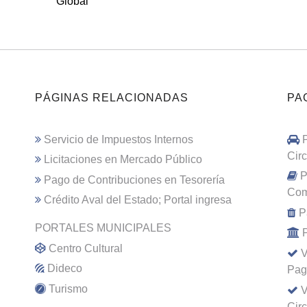
Global
PÁGINAS RELACIONADAS
PA
Servicio de Impuestos Internos
Cir
Licitaciones en Mercado Público
P
Pago de Contribuciones en Tesorería
Com
Crédito Aval del Estado; Portal ingresa
P
PORTALES MUNICIPALES
Centro Cultural
V
Dideco
Pag
Turismo
V
Cir