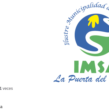
1
veces
ba